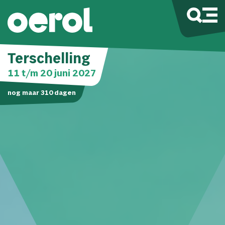
Terschelling
11 t/m 20 juni 2027
nog maar
310
dagen