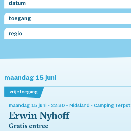
datum
toegang
regio
maandag 15 juni
vrije toegang
maandag 15 juni -
22:30
- Midsland
- Camping Terpst
Erwin Nyhoff
Gratis entree