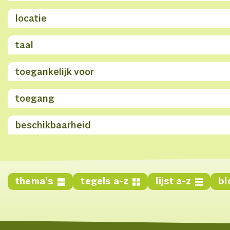
locatie
taal
toegankelijk voor
toegang
beschikbaarheid
thema’s
tegels a-z
lijst a-z
bl