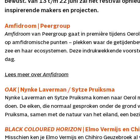
bewust. Van 13 t/m 22 juni zal het festival opni
inspirerende makers en projecten.
Amfidroom | Peergroup
Amfidroom
van Peergroup gaat in première tijdens Oerol
op amfidromische punten – plekken waar de getijdenbew
zee en haar ecosystemen. Deze indrukwekkende voorstel
dag.
Lees meer over
Amfidroom
OAK
| Nynke Laverman / Sytze Pruiksma
Nynke Laverman en Sytze Pruiksma komen naar Oerol
doen. De eiken, die normaal gesproken onder de grond ve
Pruiksma, samen met de natuur van het eiland, een bezi
BLACK COLOURED HORIZON
| Elmo Vermijs en Ch
Misschien ken je Elmo Vermijs en Chihiro Geuzebroek al 