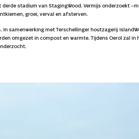
et derde stadium van StagingWood. Vermijs onderzoekt –met
tkiemen, groei, verval en afsterven.
ten. In samenwerking met Terschellinger houtzagerij Island
en omgezet in compost en warmte. Tijdens Oerol zal in he
onderzocht.