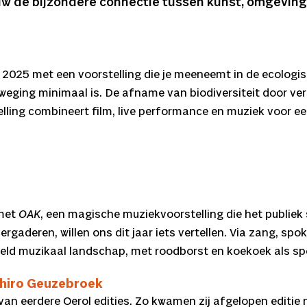
euw de bijzondere connectie tussen kunst, omgeving
 2025 met een voorstelling die je meeneemt in de ecologis
eging minimaal is. De afname van biodiversiteit door ver
ling combineert film, live performance en muziek voor e
 met
OAK
, een magische muziekvoorstelling die het publi
rgaderen, willen ons dit jaar iets vertellen. Via zang, sp
eld muzikaal landschap, met roodborst en koekoek als spe
ihiro Geuzebroek
van eerdere Oerol edities. Zo kwamen zij afgelopen editie