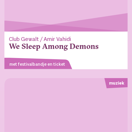
Club Gewalt / Amir Vahidi
We Sleep Among Demons
met festivalbandje en ticket
muziek