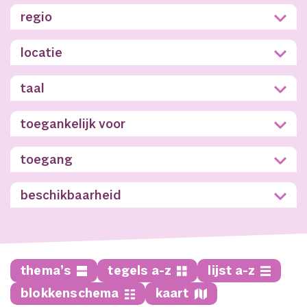
regio
locatie
taal
toegankelijk voor
toegang
beschikbaarheid
thema’s
tegels a-z
lijst a-z
blokkenschema
kaart