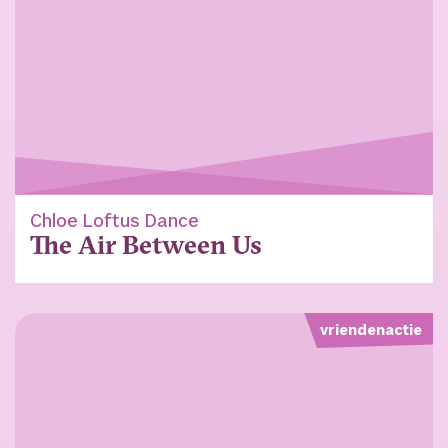
Chloe Loftus Dance
The Air Between Us
vriendenactie