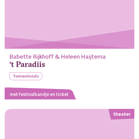
Babette Rijkhoff & Heleen Haijtema
‘t Paradiis
Tonnenloods
met festivalbandje en ticket
theater