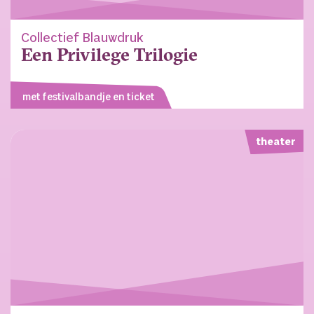
Collectief Blauwdruk
Een Privilege Trilogie
met festivalbandje en ticket
theater