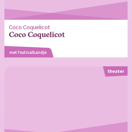
Coco Coquelicot
Coco Coquelicot
met festivalbandje
theater