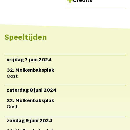
Credits
Regisseur
Sarah
Moeremans,
Tekst
Joachim Robbrecht,
Spel
Judith van den Berg, Gillis
Speeltijden
Biesheuvel, Evelien
Bosmans, Joep van der
Geest, Louis van der
vrijdag 7 juni 2024
Waal, Peter
32. Molkenbaksplak
Seynaeve,
Geluidsontwerp
Oost
Timo
zaterdag 8 juni 2024
Merkies,
Lichtontwerp
Stan
32. Molkenbaksplak
Bannier,
Kostuumontwerp
Oost
Daphne de
zondag 9 juni 2024
Winkel,
Kostuum
Ilse