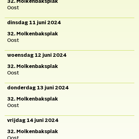
Vermeulen,
Regieassistent
32. Molkenbaksplak
Oost
Kato Cornil,
Productie
Rianne
dinsdag 11 juni 2024
Valstar,
Technische
productie
Stan Bannier
32. Molkenbaksplak
Oost
en Marcel
Brand,
Technici
Marcel
woensdag 12 juni 2024
Brand, Arco Middendorp,
32. Molkenbaksplak
Emile van Gils, Tom
Oost
IJpelaar, Joost Ten
Hagen,
Directeur
Silvie De
donderdag 13 juni 2024
(Theaterproductiehuis
32. Molkenbaksplak
Zeeland),
Fotografie
Oost
Sofie Knijff
vrijdag 14 juni 2024
32. Molkenbaksplak
Oost