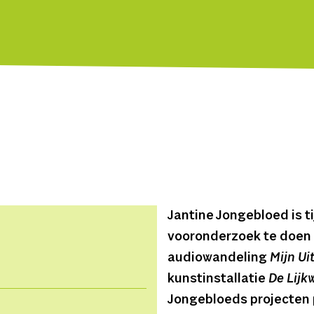
Jantine Jongebloed is t
vooronderzoek te doen 
audiowandeling
Mijn Ui
kunstinstallatie
De Lijk
Jongebloeds projecten p