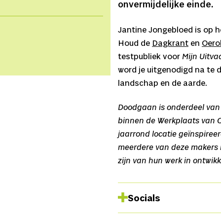
onvermijdelijke einde.
Jantine Jongebloed is op he
Houd de
Dagkrant
en
Oero
testpubliek voor
Mijn Uitva
word je uitgenodigd na te 
landschap en de aarde.
Doodgaan is onderdeel van 
binnen de Werkplaats van O
jaarrond locatie geïnspireer
meerdere van deze makers in 
zijn van hun werk in ontwikk
Socials
Website