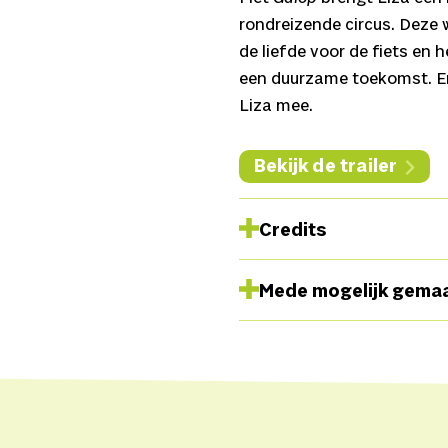
rondreizende circus. Deze w
de liefde voor de fiets en
een duurzame toekomst. En 
Liza mee.
Bekijk de trailer
Credits
Concept
Liza van Brakel,
Mede mogelijk gema
Outside eye
Luca Lombardi
Documentaire
Sven Peet
Hoogeveen,
Producent
TE
Residenties
Werkplaats D
Pia van den Beuken, Tante