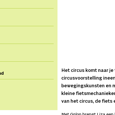
Het circus komt naar je 
nd
circusvoorstelling ineen
bewegingskunsten en met
kleine fietsmechanieken
van het circus, de fiets
Met
Galop
brengt Liza een 