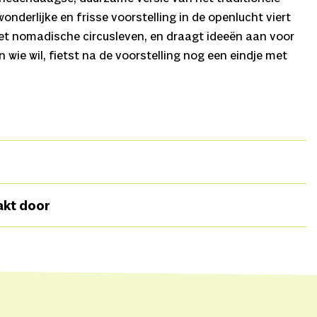
onderlijke en frisse voorstelling in de openlucht viert
 het nomadische circusleven, en draagt ideeën aan voor
wie wil, fietst na de voorstelling nog een eindje met
Muzikale compositie
Roel Vermeer, Liza van Brakel,
akt door
, Julia Campistany,
oom,
Projectleiding
Hanneke Meijers,
Productie
Majlen
NT,
iepenheim,
Met dank aan
Edwin Schulte, Mingo Hagen,
 Nino