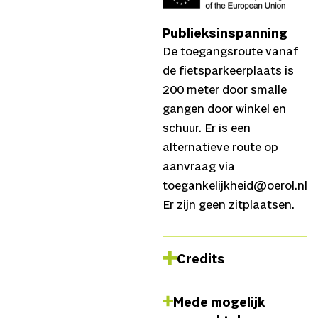
Publieksinspanning
De toegangsroute vanaf
de fietsparkeerplaats is
200 meter door smalle
gangen door winkel en
schuur. Er is een
alternatieve route op
aanvraag via
toegankelijkheid@oerol.nl
Er zijn geen zitplaatsen.
Credits
Idee, concept,
Mede mogelijk
onderzoek
Dávid