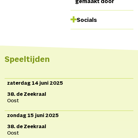
gemaakt door
Koronczi,
Gastkunstenaars
Erik
Socials
Pánči, Celestína
Minichová,
LAND
Website
residentie
Dávid
Instagram
Koronczi en Erik
Pánči,
Objecten
Dávid
Speeltijden
Koronczi,
Productieassiste
Jaroslav Baláž en Erik
Pánči,
Muziek
Erik
zaterdag 14 juni 2025
Pánči,
Performance en
38. de Zeekraal
ondersteuning
Celestína
Oost
Minichová,
Koken
Dávid
Koronczi, Rastislav
zondag 15 juni 2025
Kraviansky
38. de Zeekraal
Oost