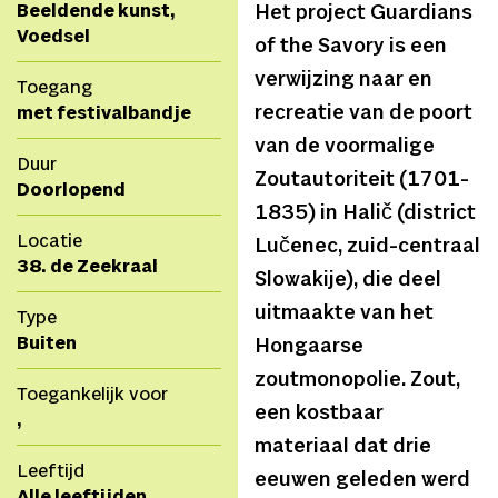
Beeldende kunst,
Het project Guardians
Voedsel
of the Savory is een
verwijzing naar en
Toegang
recreatie van de poort
met festivalbandje
van de voormalige
Duur
Zoutautoriteit (1701-
Doorlopend
1835) in Halič (district
Locatie
Lučenec, zuid-centraal
38. de Zeekraal
Slowakije), die deel
uitmaakte van het
Type
Buiten
Hongaarse
zoutmonopolie. Zout,
Toegankelijk voor
een kostbaar
,
materiaal dat drie
Leeftijd
eeuwen geleden werd
Alle leeftijden