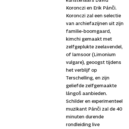
kunstenaars Dávid
Koronczi en Erik Pánči.
Koronczi zal een selectie
van archiefazijnen uit zijn
familie-boomgaard,
kimchi gemaakt met
zelfgeplukte zeelavendel,
of lamsoor (Limonium
vulgare), geoogst tijdens
het verblijf op
Terschelling, en zijn
geliefde zelfgemaakte
lángoš aanbieden.
Schilder en experimenteel
muzikant Pánči zal de 40
minuten durende
rondleiding live