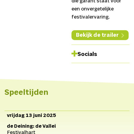
die garant staat voor
een onvergetelijke
festivalervaring.
Bekijk de trailer
Socials
Facebook
Instagram
Spotify
Website
Speeltijden
Youtube
vrijdag 13 juni 2025
de Deining: de Vallei
Festivalhart