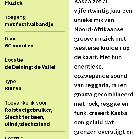
Kasba zet al
Muziek
vijfentwintig jaar een
Toegang
unieke mix van
met festivalbandje
Noord-Afrikaanse
Duur
groove muziek met
60 minuten
westerse kruiden op
de kaart. Met hun
Locatie
energieke,
de Deining: de Vallei
opzwepende sound
Type
van reggada, raï en
Buiten
gnawa gecombineerd
Toegankelijk voor
met rock, reggae en
Rolstoelgebruiker,
funk, creëert Kasba
Slecht ter been,
een geluid dat
Blind/slechtziend
grenzen overstijgt en
Leeftijd