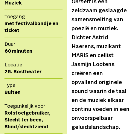
Oerhert
is een
Muziek
zeldzaam geslaagde
Toegang
samensmelting van
met festivalbandje en
poezië en muziek.
ticket
Dichter Astrid
Duur
Haerens, muzikant
60 minuten
MARIS en cellist
Jasmijn Lootens
Locatie
25. Bostheater
creëren een
opvallend originele
Type
sound waarin de taal
Buiten
en de muziek elkaar
Toegankelijk voor
continu voeden in een
Rolstoelgebruiker,
onvoorspelbaar
Slecht ter been,
Blind/slechtziend
geluidslandschap.