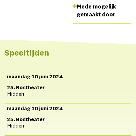
Stem & tekst
Astrid
Mede mogelijk
Haerens,
Voice,
gemaakt door
keyboards &
electronics
MARIS,
Chello,
electronica & stem
Jasmijn Lootens,
Co-
Speeltijden
productie
JazzLab/kunst
nona, KAAP
maandag 10 juni 2024
25. Bostheater
Midden
maandag 10 juni 2024
25. Bostheater
Midden