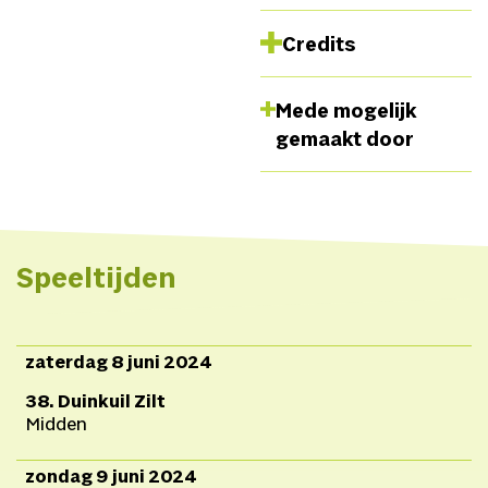
Credits
Concept en compositie
Mede mogelijk
Strijbos & Van Rijswijk,
gemaakt door
Ontwerp
Marc van Vliet,
Viool
Yvonne van der
Pol,
Sopranen
Bauwien
van der Meer, Linde
Schinkel, Mijke Sekhuis,
Speeltijden
Els Mondelaers,
Michaela Riener, Isabelle
Storms, Daniella Buijck.
zaterdag 8 juni 2024
38. Duinkuil Zilt
Midden
zondag 9 juni 2024