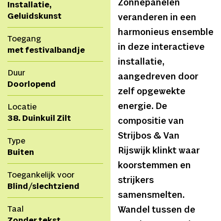
Zonnepanelen
Installatie,
Geluidskunst
veranderen in een
harmonieus ensemble
Toegang
in deze interactieve
met festivalbandje
installatie,
Duur
aangedreven door
Doorlopend
zelf opgewekte
energie. De
Locatie
38. Duinkuil Zilt
compositie van
Strijbos & Van
Type
Rijswijk klinkt waar
Buiten
koorstemmen en
Toegankelijk voor
strijkers
Blind/slechtziend
samensmelten.
Taal
Wandel tussen de
Zonder tekst