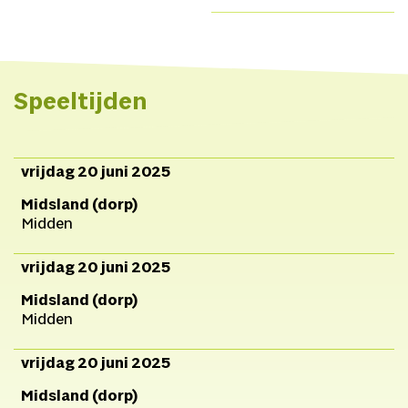
Boris Pool Kuijt
Tekst
Facebook
Guido Scheepe
Instagram
Scenografie/kostuums
Linkedin
Thomas Maas
Maskers
Website
Speeltijden
Pau Sa Mask, Thomas
Met dank aan
Maas
Eindregie
Fleur van
den Berg
Techniek
vrijdag 20 juni 2025
Geronimo Cappelli
Midsland (dorp)
Community/educatie
Myst
Midden
Mandersloot
Communicatie Talitha Isik
vrijdag 20 juni 2025
Grafisch ontwerp
Pedro
Midsland (dorp)
Lobo
Campagnebeeld
Midden
Eelco Wortman
vrijdag 20 juni 2025
Midsland (dorp)