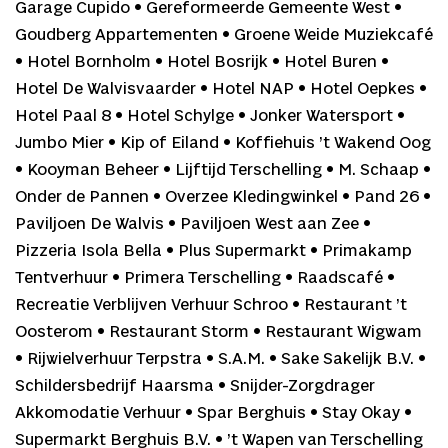
Garage Cupido • Gereformeerde Gemeente West •
Goudberg Appartementen • Groene Weide Muziekcafé
• Hotel Bornholm • Hotel Bosrijk • Hotel Buren •
Hotel De Walvisvaarder • Hotel NAP • Hotel Oepkes •
Hotel Paal 8 • Hotel Schylge • Jonker Watersport •
Jumbo Mier • Kip of Eiland • Koffiehuis ’t Wakend Oog
• Kooyman Beheer • Lijftijd Terschelling • M. Schaap •
Onder de Pannen • Overzee Kledingwinkel • Pand 26 •
Paviljoen De Walvis • Paviljoen West aan Zee •
Pizzeria Isola Bella • Plus Supermarkt • Primakamp
Tentverhuur • Primera Terschelling • Raadscafé •
Recreatie Verblijven Verhuur Schroo • Restaurant ’t
Oosterom • Restaurant Storm • Restaurant Wigwam
• Rijwielverhuur Terpstra • S.A.M. • Sake Sakelijk B.V. •
Schildersbedrijf Haarsma • Snijder-Zorgdrager
Akkomodatie Verhuur • Spar Berghuis • Stay Okay •
Supermarkt Berghuis B.V. • ’t Wapen van Terschelling