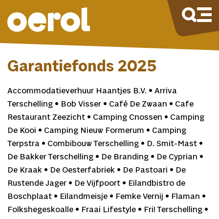
Garantiefonds 2025
Accommodatieverhuur Haantjes B.V. • Arriva
Terschelling • Bob Visser • Café De Zwaan • Cafe
Restaurant Zeezicht • Camping Cnossen • Camping
De Kooi • Camping Nieuw Formerum • Camping
Terpstra • Combibouw Terschelling • D. Smit-Mast •
De Bakker Terschelling • De Branding • De Cyprian •
De Kraak • De Oesterfabriek • De Pastoari • De
Rustende Jager • De Vijfpoort • Eilandbistro de
Boschplaat • Eilandmeisje • Femke Vernij • Flaman •
Folkshegeskoalle • Fraai Lifestyle • Fri! Terschelling •