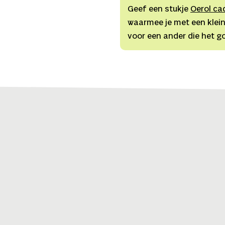
Geef een stukje
Oerol ca
waarmee je met een klein
voor een ander die het g