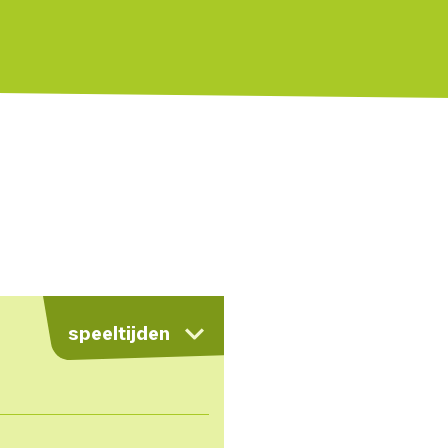
kaart
speeltijden