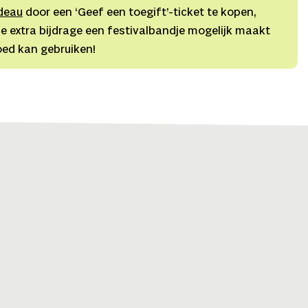
deau
door een ‘Geef een toegift’-ticket te kopen,
e extra bijdrage een festivalbandje mogelijk maakt
oed kan gebruiken!