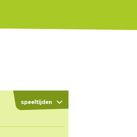
kaart
speeltijden