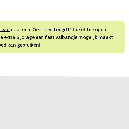
essen,
Zakelijk leider
Dionne Pierik,
Marketing
Barbara
deau
door een ‘Geef een toegift’-ticket te kopen,
e extra bijdrage een festivalbandje mogelijk maakt
oed kan gebruiken!