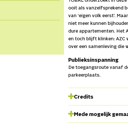
TOBAL onderzoekt in deze
ooit als vanzelfsprekend 
van ‘eigen volk eerst’. Maar
niet meer kunnen bijhouden
dure appartementen. Het A
en toch blijft klinken: AZC
over een samenleving die w
Publieksinspanning
De toegangsroute vanaf de
parkeerplaats.
Credits
Regie
Koos Terpstra,
Regi
Mede mogelijk gema
Lunteren, Marloes IJpelaar,
Support Drost, Lorenzo N