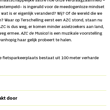
 maatschappelijke satire hoe onze verdraagzaamheid –
bestempeld– is ingeruild voor de meedogenloze mindset
 wat is er eigenlijk veranderd? Wij? Of de wereld die we
? Waar op Terschelling eerst een AZC stond, staan nu
ZC is dus weg, er komen minder asielzoekers aan land,
 weg ermee.
AZC de Musical
is een muzikale voorstelling
anhopig haar gelijk probeert te halen.
 fietsparkeerplaats bestaat uit 100 meter verharde
e-assistent
Iris Vaessen,
Makers
George Tobal, Lot van
akt door
 Milan Sekeris,
Muziek
Milan Sekeris,
Techniek
Event
onnekens,
Productieleider
Hester van Zelst,
Productie