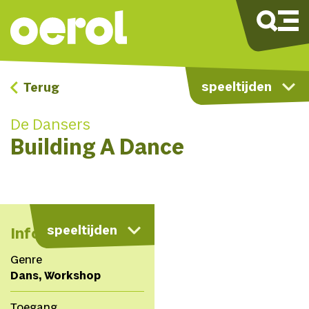
speeltijden
Terug
De Dansers
Building A Dance
kaart
speeltijden
Info
Genre
Dans, Workshop
Toegang