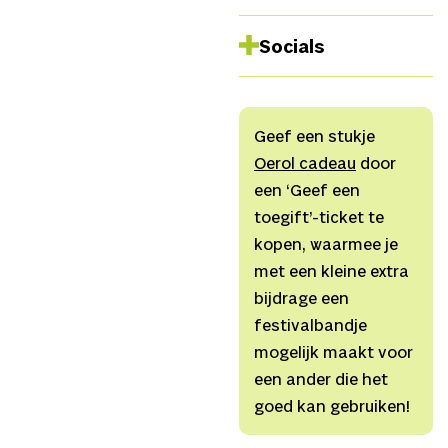
Gemaakt en uitgevoerd
Socials
door
Hans Vermunt,
Ruben van Asselt, Guy
Facebook
Corneille en Josephine
Instagram
van Rheenen,
Techniek
Geef een stukje
Linkedin
Chieljan van der
Oerol cadeau
door
Spotify
Hoek,
Productie
Zwaan
een ‘Geef een
Website
Noorlander,
Marketing
toegift’-ticket te
Youtube
Lonneke van der
kopen, waarmee je
Loos,
Zakelijk Leider
met een kleine extra
Miriam Gilissen
bijdrage een
festivalbandje
mogelijk maakt voor
een ander die het
goed kan gebruiken!