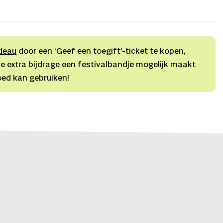
 Carl Refos
Zang
Fee Suzanne de Ruiter, Kaspar Kröner,
Douwe Hibma,
Kostuumontwerp
Ivana Vasić,
ering
Maurits Thiel/Tonal works,
Technisch producent
ider
Kim Eldering,
Campagnebeeld
Bowie Verschuuren
deau
door een ‘Geef een toegift’-ticket te kopen,
e extra bijdrage een festivalbandje mogelijk maakt
oed kan gebruiken!