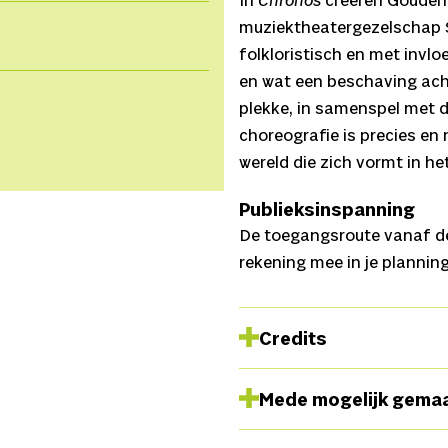
In
Chronos
creëren Gouden
muziektheatergezelschap S
folkloristisch en met invlo
en wat een beschaving ach
plekke, in samenspel met 
choreografie is precies en
wereld die zich vormt in het
Publieksinspanning
De toegangsroute vanaf de 
rekening mee in je plannin
Credits
Regie en choreografie
Dun
Mede mogelijk gema
Muzikale begeleiding
Rom
Dunja Jocić,
Coproducent