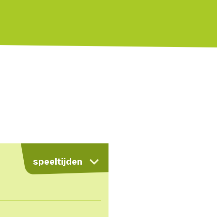
kaart
speeltijden