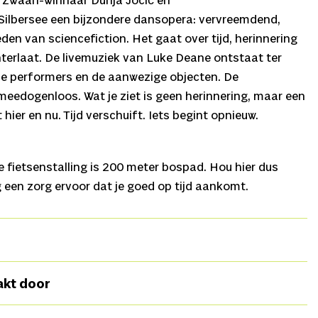
 Zwaan-winnaar Dunja Jocić en
ilbersee een bijzondere dansopera: vervreemdend,
eden van sciencefiction. Het gaat over tijd, herinnering
terlaat. De livemuziek van Luke Deane ontstaat ter
de performers en de aanwezige objecten. De
 meedogenloos. Wat je ziet is geen herinnering, maar een
 hier en nu. Tijd verschuift. Iets begint opnieuw.
fietsenstalling is 200 meter bospad. Hou hier dus
g een zorg ervoor dat je goed op tijd aankomt.
ja Jocić,
Concept en dramaturgie
Marinus Groothof,
akt door
ain Bischoff
Producent
Marinus Groothof/Stichting
Silbersee,
Componist
Luke Deane,
Dans
Minouche van