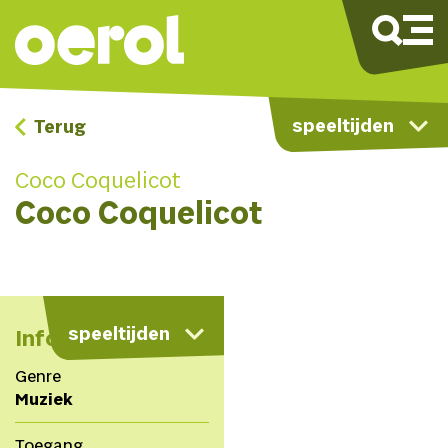
speeltijden
Terug
Coco Coquelicot
Coco Coquelicot
kaart
speeltijden
Info
Genre
Muziek
Toegang