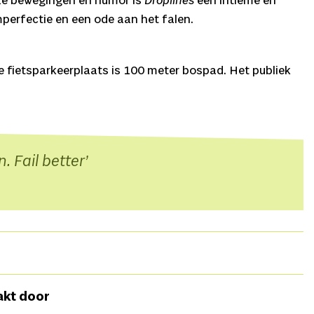
eze bewegingen en humor is
Droplines
een intieme en
perfectie en een ode aan het falen.
 fietsparkeerplaats is 100 meter bospad. Het publiek
n. Fail better
, Harm van der Laan,
Regie
Maartje Bonarius,
akt door
dersen, Pieter Visser, Harm van der Laan,
Externe blik