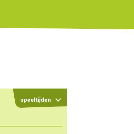
kaart
speeltijden