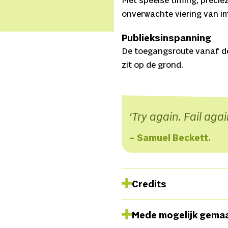
Met speelse timing, preci
onverwachte viering van im
Publieksinspanning
De toegangsroute vanaf de
zit op de grond.
Try again. Fail agai
– Samuel Beckett.
Credits
Concept
Maartje Bonarius
Mede mogelijk gema
Performers
Anna Emilie Pe