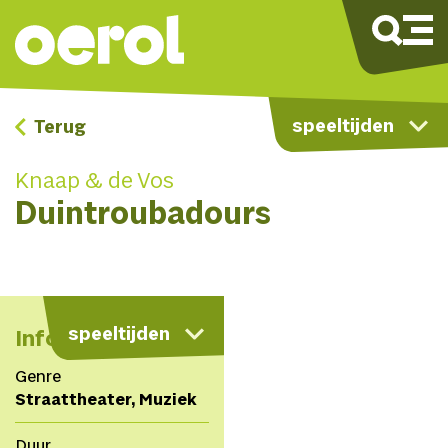
speeltijden
Terug
Knaap & de Vos
Duintroubadours
kaart
speeltijden
Info
Genre
Straattheater, Muziek
Duur