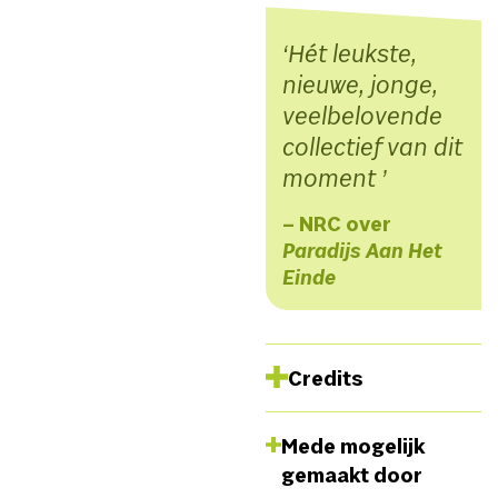
Hét leukste,
nieuwe, jonge,
veelbelovende
collectief van dit
moment
– NRC over
Paradijs Aan Het
Einde
Credits
Collectief Blauwdruk
Mede mogelijk
| Spel: Alex Hendrickx,
gemaakt door
Romijn Scholten, Tijn