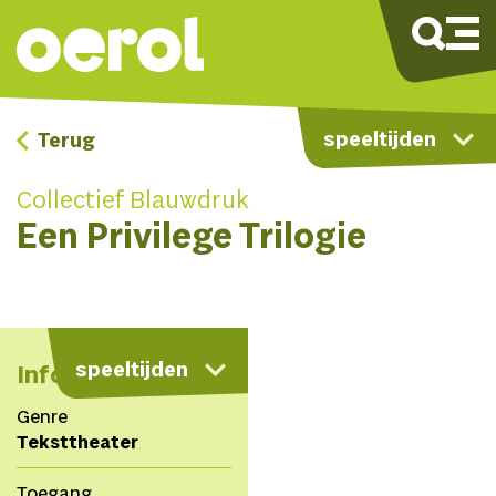
speeltijden
Terug
Collectief Blauwdruk
Een Privilege Trilogie
kaart
speeltijden
Info
Genre
Teksttheater
Toegang