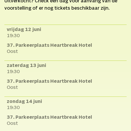
Uitverkocht? Check één dag voor aanvang van de
Podiumkunsten,
voorstelling of er nog tickets beschikbaar zijn.
Gemeente Alkmaar, BNG
Cultuurfonds, Stichting
Melanie, Janivo
vrijdag 12 juni
Stichting, Olland-
19:30
Buijsman Stichting, Lira
37. Parkeerplaats Heartbreak Hotel
Fonds, het Cultuurfonds,
Oost
Ancora en Paul, Anjo van
zaterdag 13 juni
de Ven
19:30
37. Parkeerplaats Heartbreak Hotel
Oost
zondag 14 juni
19:30
37. Parkeerplaats Heartbreak Hotel
Oost