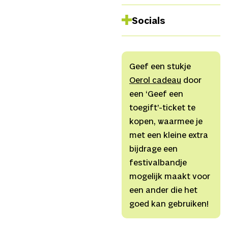
Panis, Dinda Provily,
Socials
Bram Walter | Creatief
producent: Emma van
Facebook
Zandvoort | Zakelijk
Instagram
producent: Anne Oort
Geef een stukje
Linkedin
| Marketing: Esra Merkel
Oerol cadeau
door
Website
| Eindregie: Matthijs
een ‘Geef een
Youtube
IJgosse | Dramaturgie:
toegift’-ticket te
Kyra Mol |Technisch
kopen, waarmee je
producent: Goos van
met een kleine extra
den Berg
bijdrage een
| Geluidstechnicus: Asun
festivalbandje
Gaaikema | Technici
mogelijk maakt voor
(roulerend): Diablo
een ander die het
Mense, Jasper Kayser en
goed kan gebruiken!
Lucas Casanovas