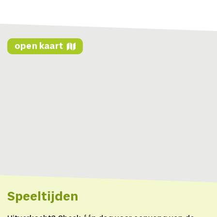
| Ondersteuning op – en
afbouw: Pepijn van den
Berg en Bendert van
Dijk | Fotografie: Tibor
open kaart
Dieters | Coupeuse: Trudy
Hommel | Visagie-
ontwerp Recht Op De
Hemel: Nikki Kuis
| Tekstbegeleiding
Paradijs aan het Einde:
Joachim Robbrecht | In
coproductie met:
Karavaan Festival,
Boslab Festival | In
samenwerking met:
Speeltijden
Theater de Vest | | Met
dank aan: Fonds