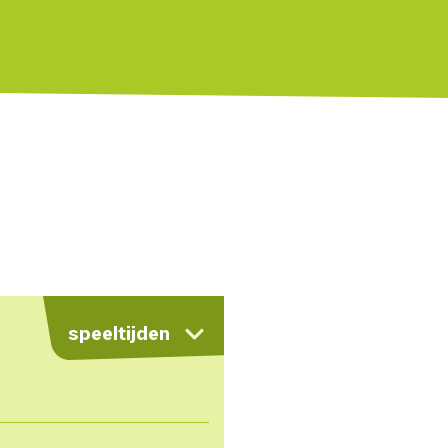
kaart
speeltijden