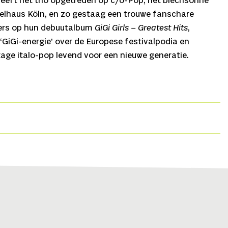
heeft het trio opgetreden op c/o-Pop, het blechsonne
ielhaus Köln, en zo gestaag een trouwe fanschare
rs op hun debuutalbum
GiGi Girls – Greatest Hits
,
 ‘GiGi-energie’ over de Europese festivalpodia en
age italo-pop levend voor een nieuwe generatie.