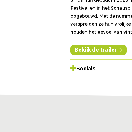
Sinds hun debuut in 2023 
Festival en in het Schausp
opgebouwd. Met de numme
verspreiden ze hun vrolijke
houden het gevoel van vint
Bekijk de trailer
Socials
Instagram
Youtube