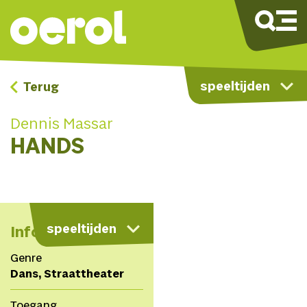
speeltijden
Terug
Dennis Massar
HANDS
kaart
speeltijden
Info
Genre
Dans, Straattheater
Toegang