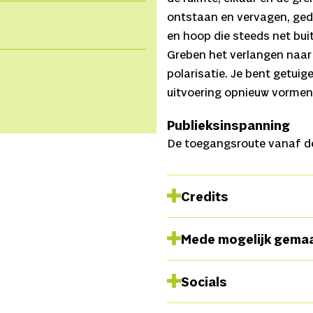
ontstaan en vervagen, ged
en hoop die steeds net buit
Greben het verlangen naar 
polarisatie. Je bent getui
uitvoering opnieuw vormen 
Publieksinspanning
De toegangsroute vanaf de
Credits
Choreografie
Uri Ivgi, Jo
Mede mogelijk gema
Anastasia Papasakellariou,
Ludovico Murgia, Raphaël Q
Socials
Muziekcompositie
Tom Pa
Greben,
Techniek
Mathijs 
Facebook