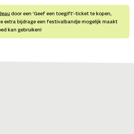
deau
door een ‘Geef een toegift’-ticket te kopen,
e extra bijdrage een festivalbandje mogelijk maakt
oed kan gebruiken!