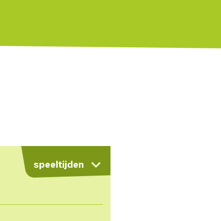
kaart
speeltijden