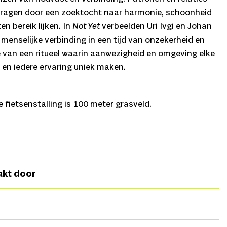
ragen door een zoektocht naar harmonie, schoonheid
en bereik lijken. In
Not Yet
verbeelden Uri Ivgi en Johan
menselijke verbinding in een tijd van onzekerheid en
ge van een ritueel waarin aanwezigheid en omgeving elke
en iedere ervaring uniek maken.
 fietsenstalling is 100 meter grasveld.
han Greben i.s.m. de dansers,
D
ansers
Alice Leoni,
akt door
 Daniel Flores Pardo, Emily Borghäll Heisterberg,
uintanel, Yanis Xavier,
Dramaturgie
Judith Schoneveld,
rkinson,
Decor & kostuumontwerp
Uri Ivgi & Johan
van Loo