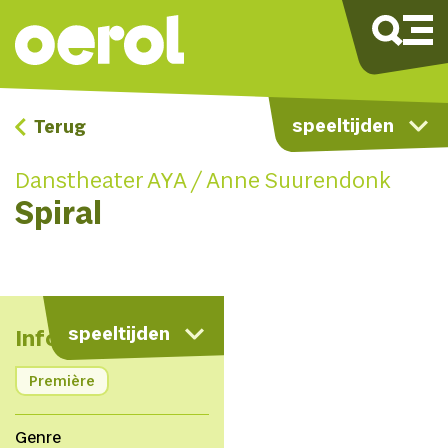
speeltijden
Terug
Danstheater AYA / Anne Suurendonk
Spiral
kaart
speeltijden
Info
Première
Genre