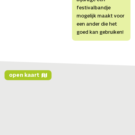
festivalbandje
mogelijk maakt voor
een ander die het
goed kan gebruiken!
open kaart