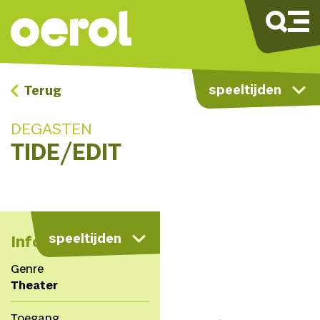
speeltijden
Terug
DEGASTEN
TIDE/EDIT
kaart
speeltijden
Info
Genre
Theater
Toegang