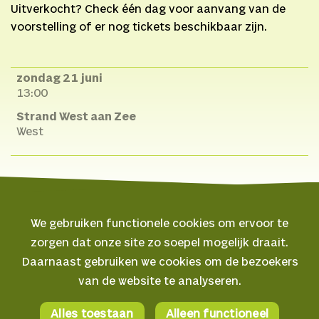
en Meta Weyschedé
Uitverkocht? Check één dag voor aanvang van de
Haar en make-up
voorstelling of er nog tickets beschikbaar zijn.
advies
Amber Vuijk
(stage)
Campagnebeeld
Kiriko
zondag 21 juni
13:00
Mechanicus
PR
Aike
Jansen en Monèzra
Strand West aan Zee
West
Rudge
Met dank
aan
Voetbalvereniging
GeuzenMiddenmeer,
Nowhere, Door Open
Space, De Toneelmakerij,
We gebruiken functionele cookies om ervoor te
Singelfilm, DJ
zorgen dat onze site zo soepel mogelijk draait.
Lovesupreme, Mees van
© 2026 Oerol
Daarnaast gebruiken we cookies om de bezoekers
Zanten, Sven Garitssen,
van de website te analyseren.
Casper Elberse, Tyrone
Veelgestelde vragen
Nasirkhan, Gloria Hoop,
Algemene voorwaarden
Alles toestaan
Alleen functioneel