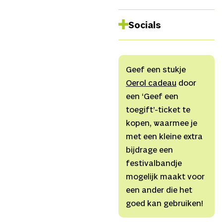
Van en met
Amber
Socials
Heijkers, Beau The, Emin
Yalçın, Evy Haarink, Lisa
Instagram
Holsappel, Giancarlo
Website
Kastanja, Joshua van
Geef een stukje
Aken, Luca van den
Oerol cadeau
door
Berg, Mo Mohseni,
een ‘Geef een
Monèzra Rudge, Nina
toegift’-ticket te
Coste, Sina Mohammadi,
kopen, waarmee je
Yusuf Bilir
In co-creatie
met een kleine extra
met m
akers
Adanma
bijdrage een
Okoro en Sem Jonkers
festivalbandje
Muziek en spel
Dylan
mogelijk maakt voor
Kuypers, Mo Mohseni
een ander die het
Regieassistent
Joshua
goed kan gebruiken!
van Aken
Video
Mark