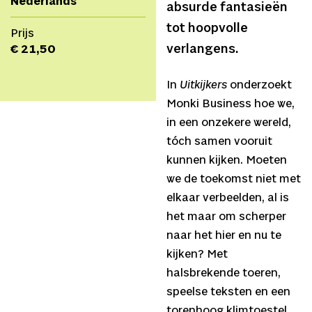
Nederlands
absurde fantasieën
tot hoopvolle
Prijs
verlangens.
€ 21,50
In
Uitkijkers
onderzoekt
Monki Business hoe we,
in een onzekere wereld,
tóch samen vooruit
kunnen kijken. Moeten
we de toekomst niet met
elkaar verbeelden, al is
het maar om scherper
naar het hier en nu te
kijken? Met
halsbrekende toeren,
speelse teksten en een
torenhoog klimtoestel