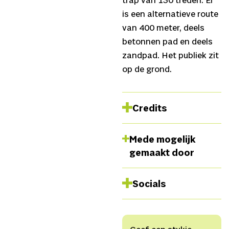
trap van 130 treden. Er
is een alternatieve route
van 400 meter, deels
betonnen pad en deels
zandpad. Het publiek zit
op de grond.
Credits
Spel
Hanna de Vletter,
Mede mogelijk
Clara Köpf, Ohtocani
gemaakt door
Alvarez, Benjamin
Kuitenbrouwer,
Concept
Socials
en artistieke leiding
Benjamin
Instagram
Kuitenbrouwer,
Regie
Website
Anouke de