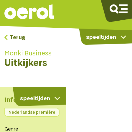
speeltijden
Terug
Monki Business
Uitkijkers
kaart
speeltijden
Info
Nederlandse première
Genre