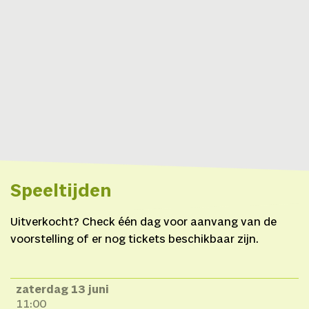
Marieke van Oosten
Uitkijkers
is een
productie van Monki
Business in coproductie
met Circuswerkplaats
Dommelhof,
Circuswerkplaats
Cirklabo, TENT, Deventer
op Stelten, ECDF, MAD
Festival.
Speeltijden
Uitverkocht? Check één dag voor aanvang van de
voorstelling of er nog tickets beschikbaar zijn.
zaterdag 13 juni
11:00