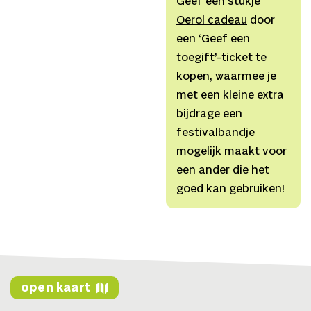
Geef een stukje
Groot,
Dramaturgie
Bas
Oerol cadeau
door
van Rijnsoever,
Muziek
een ‘Geef een
Michelle
toegift’-ticket te
Samba,
Kostuums
kopen, waarmee je
Saskia de Zee,
Decor
met een kleine extra
Douwe
bijdrage een
Hibma,
Tekstbijdrages
festivalbandje
Marie Groothof, Rashid
mogelijk maakt voor
Novaire, Yinka
een ander die het
Kuitenbrouwer, Pablo
goed kan gebruiken!
Fontdevila, Rick
Steggerda,
Productie
Veerle van
Lieshout,
Techniek
Cahit Metin & Arnold
open kaart
Schut,
Marketing