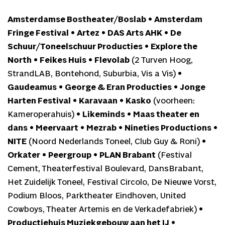
Amsterdamse Bostheater/Boslab
•
Amsterdam
Fringe Festival
•
Artez
•
DAS Arts AHK
•
De
Schuur/Toneelschuur Producties
•
Explore the
North
•
Feikes Huis
•
Flevolab
(2 Turven Hoog,
StrandLAB, Bontehond, Suburbia, Vis a Vis) •
Gaudeamus
•
George & Eran Producties
•
Jonge
Harten Festival
•
Karavaan
•
Kasko
(voorheen:
Kameroperahuis) •
Likeminds
•
Maas theater en
dans
•
Meervaart
•
Mezrab
•
Nineties Productions
•
NITE
(Noord Nederlands Toneel, Club Guy & Roni) •
Orkater
•
Peergroup
•
PLAN Brabant
(Festival
Cement, Theaterfestival Boulevard, DansBrabant,
Het Zuidelijk Toneel, Festival Circolo, De Nieuwe Vorst,
Podium Bloos, Parktheater Eindhoven, United
Cowboys, Theater Artemis en de Verkadefabriek) •
Productiehuis Muziekgebouw aan het IJ
•