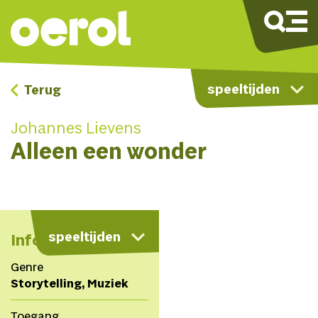
speeltijden
Terug
Johannes Lievens
Alleen een wonder
kaart
speeltijden
Info
Genre
Storytelling, Muziek
Toegang