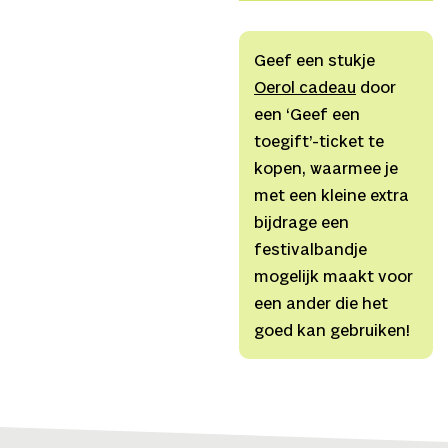
Ghekiere,
Coaching
Facebook
Johan Petit en Suzanne
Instagram
Grotenhuis,
Decor en
Geef een stukje
Instagram
licht
Tim
Oerol cadeau
door
Website
Clement,
Kostuum
Tine
een ‘Geef een
Youtube
Deseure,
Techniek
toegift’-ticket te
Lieselot Clement en Lore
kopen, waarmee je
Verhoeven,
Muzikale
met een kleine extra
ondersteuning
bijdrage een
Benjamin
festivalbandje
Boutreur,
Productie
mogelijk maakt voor
Martha!tentatief,
Coprodu
een ander die het
De Nwe
goed kan gebruiken!
Tijd,
Coproductie
Perpodium, met de steun
van de taxshelter van de
Belgische Federale