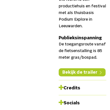
productiehuis en festival
met als thuisbasis
Podium Explore in
Leeuwarden.
Publieksinspanning
De toegangsroute vanaf
de fietsenstalling is 85
meter gras/bospad.
Bekijk de trailer
Credits
Tekst en spel
Johannes
Socials
Lievens,
Muziek
Orlan