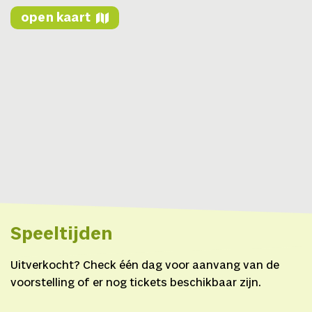
Overheid,
In
open kaart
samenwerking met
Zomer van
Antwerpen,
Met de
steun van
Fonds nieuwe
makers van de Stad
Antwerpen.
Speeltijden
Uitverkocht? Check één dag voor aanvang van de
voorstelling of er nog tickets beschikbaar zijn.