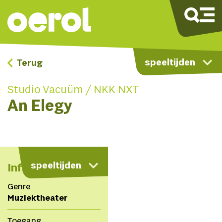
speeltijden
Terug
Studio Vacuüm / NKK NXT
An Elegy
kaart
speeltijden
Info
Genre
Muziektheater
Toegang