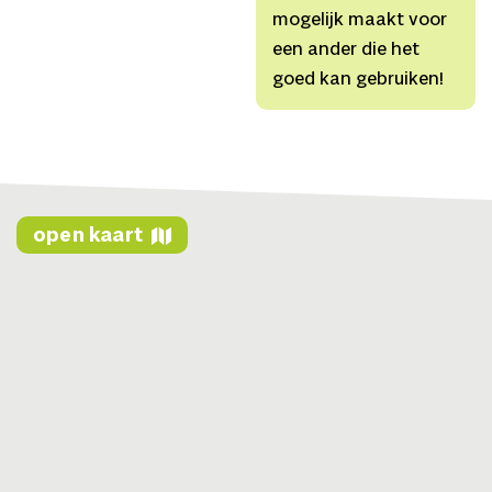
van Hoydonck,
mogelijk maakt voor
Geluidsontwerp
Aya-
een ander die het
Lina Dupont,
goed kan gebruiken!
Geluidstechniek
Bennie
de Zwijger,
Productie
Sarah Mulder,
Zakelijke
leiding
Doortje van Duin,
Marketeer & artistiek
open kaart
medewerker Pien Visser
Allround
s
tagiair
Saiera
van Rijn,
An Elegy
is een productie
van Studio Vacuüm & het
Nederlands Kamerkoor