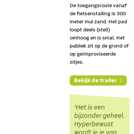
De toegangsroute vanaf
de fietsenstalling is 300
meter mul zand. Het pad
loopt deels (steil)
omhoog en is smal. Het
publiek zit op de grond of
op geïmproviseerde
zitjes.
Bekijk de trailer
Het is een
bijzonder geheel.
Hyperbewust
wordt je je van