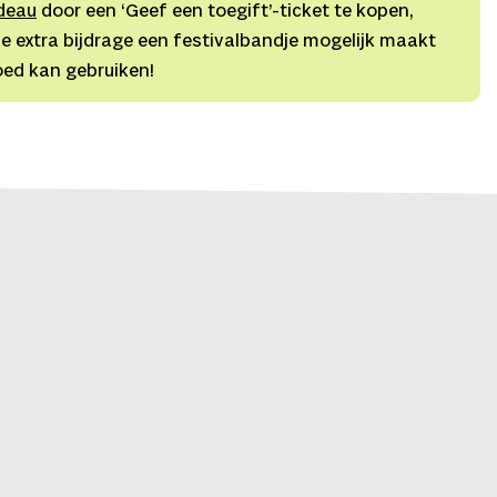
deau
door een ‘Geef een toegift’-ticket te kopen,
e extra bijdrage een festivalbandje mogelijk maakt
oed kan gebruiken!