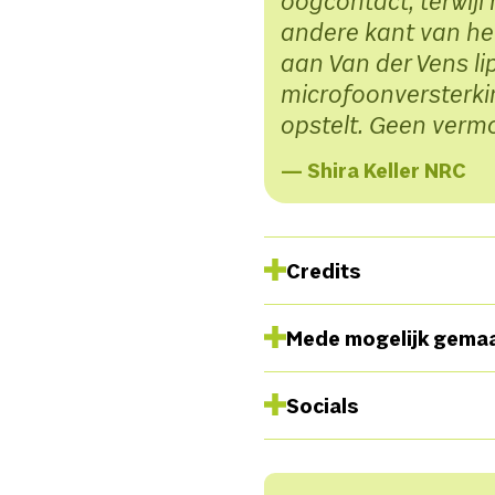
oogcontact, terwijl 
andere kant van he
aan Van der Vens li
microfoonversterkin
opstelt. Geen ver
— Shira Keller NRC
Credits
Begeleiding
Rory De Groo
Mede mogelijk gema
Met dank aan
Lin An Phoa 
input en onmisbare brainst
Socials
Instagram
Tiktok