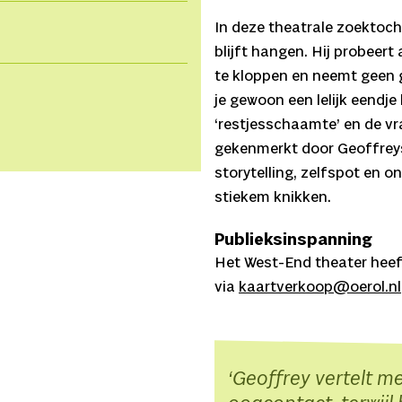
In deze theatrale zoektoc
blijft hangen. Hij probeert
te kloppen en neemt geen g
je gewoon een lelijk eendje 
‘restjesschaamte’ en de v
gekenmerkt door Geoffreys
storytelling, zelfspot en o
stiekem knikken.
Publieksinspanning
Het West-End theater heeft
via
kaartverkoop@oerol.nl
Geoffrey vertelt m