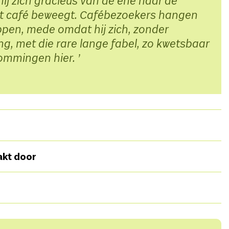
hij zich gracieus van de ene naar de
t café beweegt. Cafébezoekers hangen
ppen, mede omdat hij zich, zonder
g, met die rare lange fabel, zo kwetsbaar
mommingen hier.
t,
Ontstaan uit
storytelling project Cassandra,
akt door
en Gavin Reijnders en voor hun scherpe blik, creatieve
orms tijdens het schrijfproces.