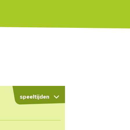
kaart
speeltijden