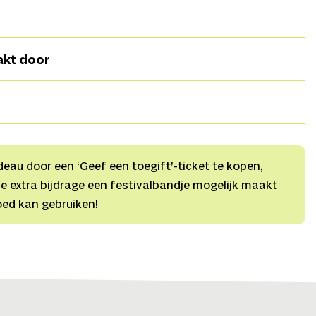
n en Jochem Stavenuiter,
Spel
Jochem Stavenuiter en
akt door
 der Laan,
Eindregie
Marijn van der Jagt,
Licht, geluid
ur,
Kostuums
Elian Smits,
Decoradvies
Hester Jolink,
easberry,
Productie
Lucy Mei Walvisch,
Communicatie
deau
door een ‘Geef een toegift’-ticket te kopen,
e extra bijdrage een festivalbandje mogelijk maakt
oed kan gebruiken!