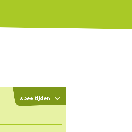
kaart
speeltijden