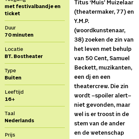
Titus ‘Muis’ Muizelaar
met festivalbandje en
(theatermaker, 77) en
ticket
Y.M.P.
Duur
(woordkunstenaar,
70 minuten
38) zoeken de zin van
het leven met behulp
Locatie
BT. Bostheater
van 50 Cent, Samuel
Beckett, muzikanten,
Type
een dj en een
Buiten
theatercrew. Die zin
Leeftijd
wordt –spoiler alert–
16+
niet gevonden, maar
Taal
wel is er troost in de
Nederlands
stem van de ander
en de wetenschap
Prijs