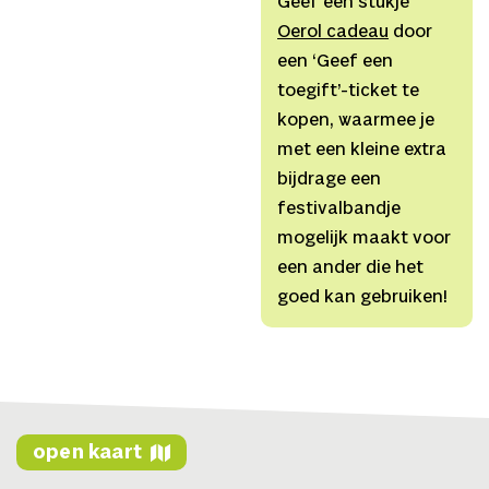
Geef een stukje
Website
Beckett’):
Gerardjan
Oerol cadeau
door
Youtube
Rijnders
een ‘Geef een
Muziek:
Y.M.P.
toegift’-ticket te
Overall regie:
Gerardjan
kopen, waarmee je
Rijnders
met een kleine extra
Licht:
Jantje Geldof
bijdrage een
Techniek
festivalbandje
voorstelling:
Rdam
mogelijk maakt voor
Crew
een ander die het
Productie:
Nino Sam-
goed kan gebruiken!
Sin voor Productiehuis
FLOW
Verkoop:
Productiehuis
FLOW
Concept:
Katja
open kaart
Hieminga & Y.M.P.