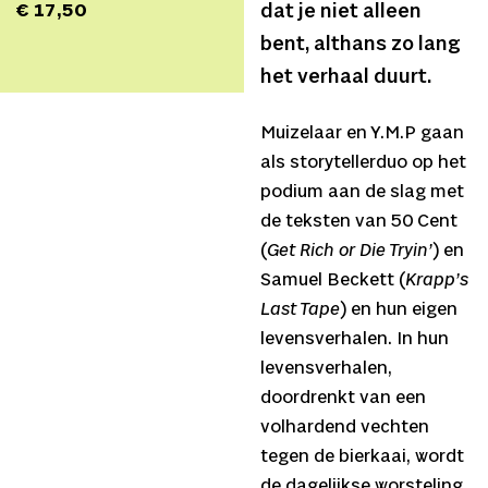
€ 17,50
dat je niet alleen
bent, althans zo lang
het verhaal duurt.
Muizelaar en Y.M.P gaan
als storytellerduo op het
podium aan de slag met
de teksten van 50 Cent
(
Get Rich or Die Tryin’
) en
Samuel Beckett (
Krapp’s
Last Tape
) en hun eigen
levensverhalen. In hun
levensverhalen,
doordrenkt van een
volhardend vechten
tegen de bierkaai, wordt
de dagelijkse worsteling