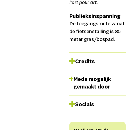
l’art pour art
.
Publieksinspanning
De toegangsroute vanaf
de fietsenstalling is 85
meter gras/bospad.
Credits
Spel:
Y.M.P. en Titus
Mede mogelijk
Muizelaar
gemaakt door
Tekstdeel 50
Cent:
Y.M.P.
Socials
Dramaturgische
begeleiding
Instagram
Y.M.P.:
Katja Hieminga
Tiktok
Tekstdeel Titus (‘geen