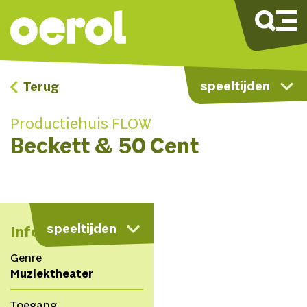
speeltijden
Terug
Productiehuis FLOW
Beckett & 50 Cent
kaart
speeltijden
Info
Genre
Muziektheater
Toegang