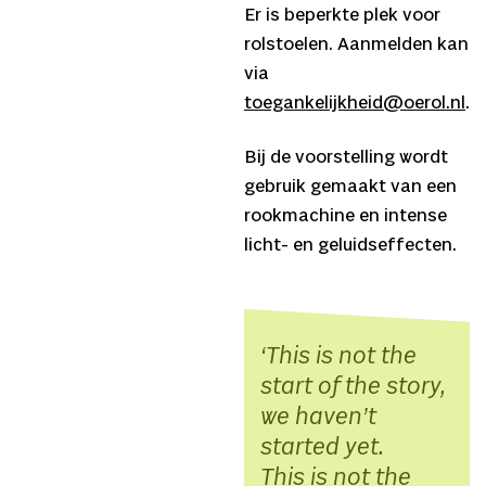
Er is beperkte plek voor
rolstoelen. Aanmelden kan
via
toegankelijkheid@oerol.nl
.
Bij de voorstelling wordt
gebruik gemaakt van een
rookmachine en intense
licht- en geluidseffecten.
This is not the
start of the story,
we haven’t
started yet.
This is not the