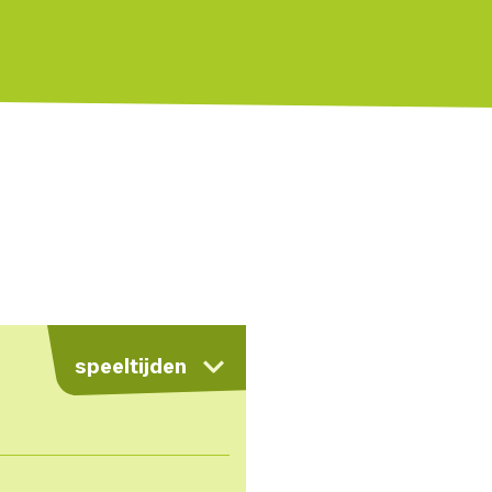
kaart
speeltijden