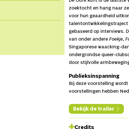
De Oare kant
is de laatste 
zoektocht en hang naar z
voor hun geaardheid uitk
talentontwikkelingstraject 
gebaseerd op interviews. 
van onder andere
Foekje
,
F
Singaporese waacking-danse
ondergrondse queer-clubsce
door stijlvolle armbewegin
Publieksinspanning
Bij deze voorstelling word
voorstellingen hebben Nede
Bekijk de trailer
Credits