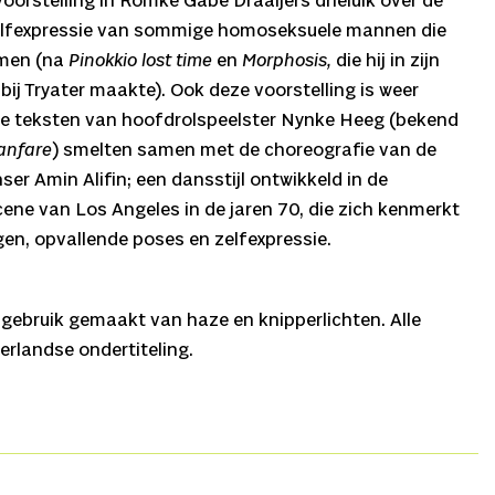
voorstelling in Romke Gabe Draaijers drieluik over de
elfexpressie van sommige homoseksuele mannen die
omen (na
Pinokkio lost time
en
Morphosis,
die hij in zijn
bij Tryater maakte). Ook deze voorstelling is weer
De teksten van hoofdrolspeelster Nynke Heeg (bekend
anfare
) smelten samen met de choreografie van de
r Amin Alifin; een dansstijl ontwikkeld in de
ne van Los Angeles in de jaren 70, die zich kenmerkt
gen, opvallende poses en zelfexpressie.
t gebruik gemaakt van haze en knipperlichten. Alle
rlandse ondertiteling.