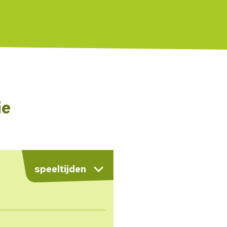
ie
kaart
speeltijden