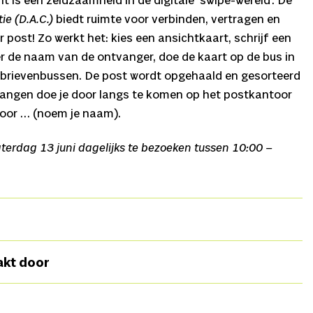
 is een zeldzaamheid in de digitale ‘swipe-wereld’. De
e (D.A.C.)
biedt ruimte voor verbinden, vertragen en
post! Zo werkt het: kies een ansichtkaart, schrijf een
r de naam van de ontvanger, doe de kaart op de bus in
.-brievenbussen. De post wordt opgehaald en gesorteerd
vangen doe je door langs te komen op het postkantoor
 voor … (noem je naam).
terdag 13 juni dagelijks te bezoeken tussen 10:00 –
nwerking met alle basisschoolkinderen van Terschelling.
akt door
e enthousiaste inzet van de kinderen en leerkrachten.