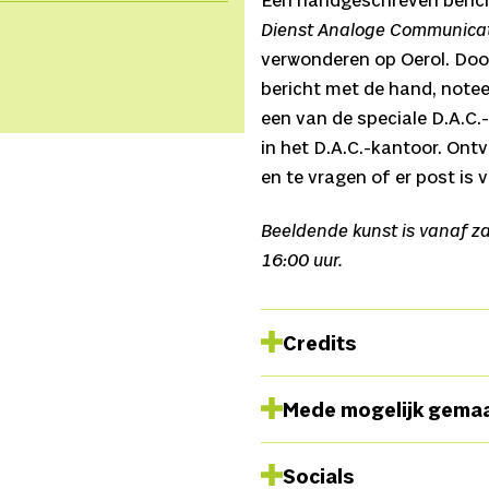
Een handgeschreven bericht
Dienst Analoge Communicati
verwonderen op Oerol. Door 
bericht met de hand, notee
een van de speciale D.A.C
in het D.A.C.-kantoor. Ont
en te vragen of er post is
Beeldende kunst is vanaf za
16:00 uur.
Credits
Dit is een project in same
Mede mogelijk gema
Het kreeg zijn vorm door d
Socials