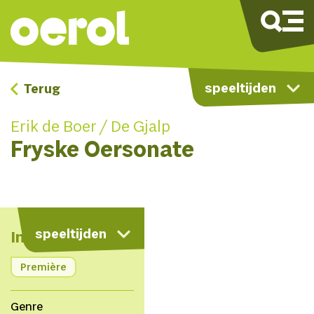
speeltijden
Terug
Erik de Boer / De Gjalp
Fryske Oersonate
kaart
speeltijden
Info
Première
Genre