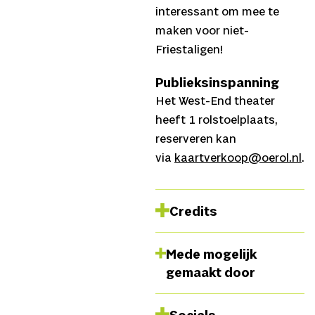
interessant om mee te
maken voor niet-
Friestaligen!
Publieksinspanning
Het West-End theater
heeft 1 rolstoelplaats,
reserveren kan
via
kaartverkoop@oerol.nl
.
Credits
Geïnspireerd op
De
Mede mogelijk
Ursonate
van Kurt
gemaakt door
Schwitters,
Concept,
tekst en uitvoering
Erik