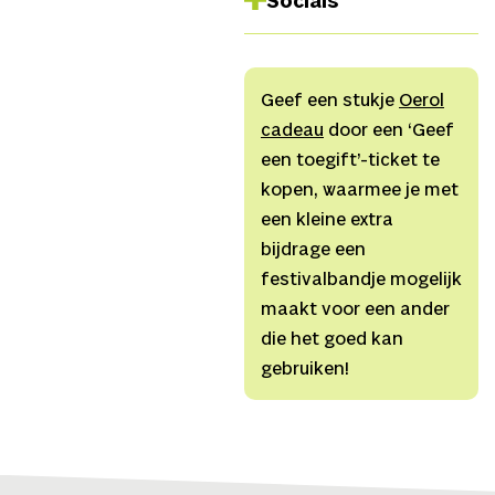
Socials
de Boer,
Montage en
editing
Arnold Nouta en
Met dank aan
Facebook
Erik de Boer,
Dramaturgie
Instagram
Susanne Visser,
Coaching
Geef een stukje
Oerol
Website
en begeleiding
Anne
cadeau
door een ‘Geef
Feddema, Marten Winters.
een toegift’-ticket te
kopen, waarmee je met
een kleine extra
bijdrage een
festivalbandje mogelijk
maakt voor een ander
die het goed kan
gebruiken!