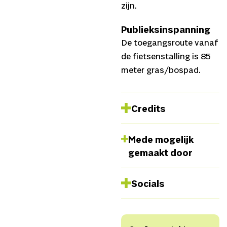
zijn.
Publieksinspanning
De toegangsroute vanaf
de fietsenstalling is 85
meter gras/bospad.
Credits
Actrice/schrijver
Mede mogelijk
Katrien van
gemaakt door
Beurden,
Collectieve
begeleiding
Thomas
Socials
van Ouwerkerk, Sacha
Muller, Titus Tiel
Website
Groenestege, Anne Fé de
Instagram
Boer, Timo