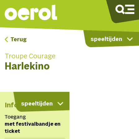
speeltijden
Terug
Troupe Courage
Harlekino
kaart
speeltijden
Info
Toegang
met festivalbandje en
ticket