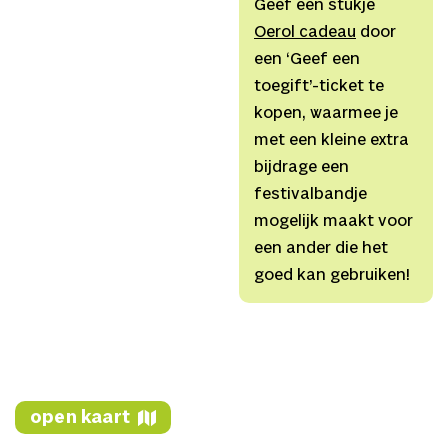
Geef een stukje
Linkedin
Dries,
Maskers
Den
Oerol cadeau
door
Facebook
Durand,
Muziek
Remy
een ‘Geef een
van
toegift’-ticket te
Kesteren,
Lichtontwerp
kopen, waarmee je
Yuri
met een kleine extra
Schreuders,
Techniek
bijdrage een
Sebastiaan Bredenoord-
festivalbandje
Frencken/Hendrik de
mogelijk maakt voor
Pecker,
Creative
een ander die het
producer
Aafke de
goed kan gebruiken!
Vries,
Hoofd financiën
Monique
Gerringa,
Marketing en
publiciteit
Sacha Muller
i.s.m.
open kaart
kernteam,
Scenefoto’s