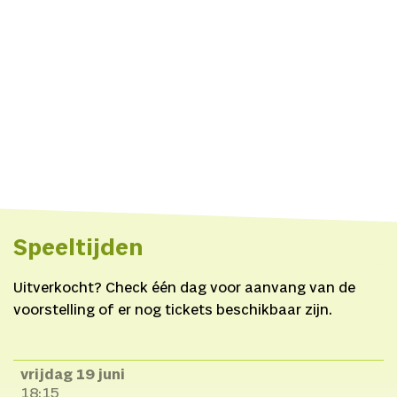
Kamerich&Budwilowitz,
Tr
Huub Laurens
Videoproductions,
Publici
Sacha Muller,
Speciale
dank aan
Voordekunst,
Jacqueline Kleijn, Hugo
Keuzenkamp, Tjipke
Bergsma, Nan van
Houte, Lucas Hendricks,
Shelly Razaac, Saliha
Speeltijden
Abba, het Filiaal
Theatermakers
Uitverkocht? Check één dag voor aanvang van de
voorstelling of er nog tickets beschikbaar zijn.
vrijdag 19 juni
18:15