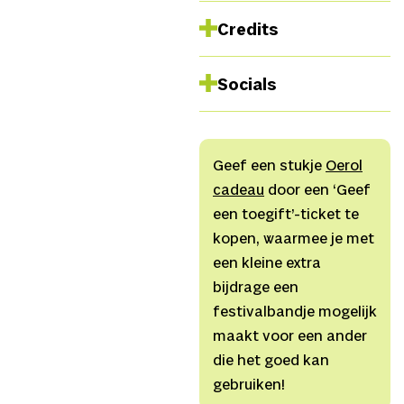
Credits
Concept en spel
Marlies
Socials
Smit, Rianne de
Reu/Nienke van der
Facebook
Ploeg,
Regieadvies
Christel
Instagram
Hakvoort,
Dramaturgie
Anne
Geef een stukje
Oerol
Website
Rodenhuis,
Decor
Edo van
cadeau
door een ‘Geef
Doorne,
PR-beeld
Jarno
een toegift’-ticket te
Kraayvanger,
Foto’s
Emma
kopen, waarmee je met
van Beek
een kleine extra
bijdrage een
festivalbandje mogelijk
maakt voor een ander
die het goed kan
gebruiken!