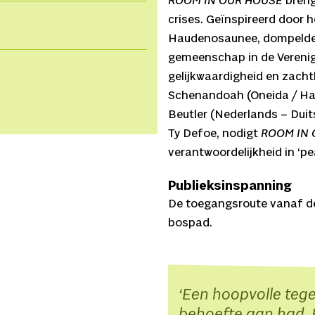
ROOM IN OUR HOUSE
breng
crises. Geïnspireerd door
Haudenosaunee, dompelde h
gemeenschap in de Verenig
gelijkwaardigheid en zacht
Schenandoah (Oneida / Ha
Beutler (Nederlands – Duit
Ty Defoe, nodigt
ROOM IN 
verantwoordelijkheid in ‘p
Publieksinspanning
De toegangsroute vanaf de 
bospad.
Een hoopvolle tege