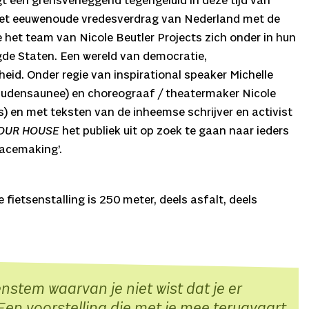
t een grensverleggend tegengeluid in deze tijd van
 het eeuwenoude vredesverdrag van Nederland met de
et team van Nicole Beutler Projects zich onder in hun
de Staten. Een wereld van democratie,
heid. Onder regie van inspirational speaker Michelle
udensaunee) en choreograaf / theatermaker Nicole
s) en met teksten van de inheemse schrijver en activist
OUR HOUSE
het publiek uit op zoek te gaan naar ieders
eacemaking’.
fietsenstalling is 250 meter, deels asfalt, deels
nstem waarvan je niet wist dat je er