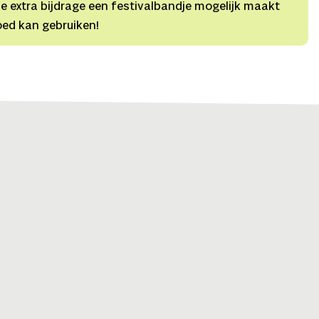
 i.s.m. Tim Vermeulen (NL),
Cultureel advies
Neal
e extra bijdrage een festivalbandje mogelijk maakt
e Schenandoah (Oneida),
Producent
Nicole Beutler
oed kan gebruiken!
riation (USA)