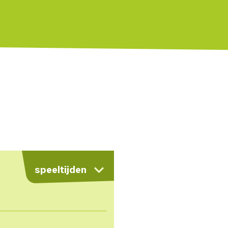
kaart
speeltijden