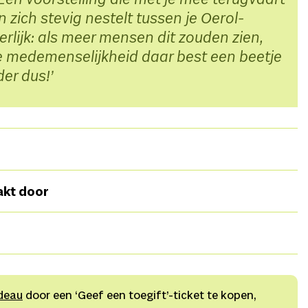
en voorstelling die met je mee terugvaart
 zich stevig nestelt tussen je Oerol-
erlijk: als meer mensen dit zouden zien,
ve medemenselijkheid daar best een beetje
der dus!
 Schenandoah (Oneida/Haudenosaunee), Nicole Beutler
akt door
ole Beutler i.s.m. de dansers,
Dansers
Montana
olmann (NL/DE)
Verteller
Montana Adams (Mohawk)
Steun Nederland
audenosaunee, Anishinaabe), Michelle Schenandoah
K, compositie), Ty Defoe (drum + fluit), Adah
g + drum),
Dramaturgie
Justa ter Haar(NL), Igor
Tisha Thompson (Mohawk), Jessica Helbach (NL),
deau
door een ‘Geef een toegift’-ticket te kopen,