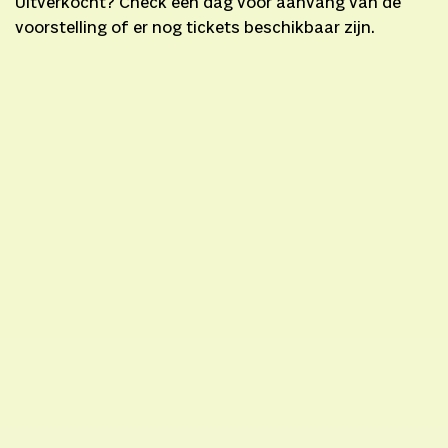
Uitverkocht? Check één dag voor aanvang van de
voorstelling of er nog tickets beschikbaar zijn.
vrijdag 12 juni
15:00
27. Schuur Spanjer
Oost
Try-out
zaterdag 13 juni
10:00
27. Schuur Spanjer
Oost
Première
zaterdag 13 juni
15:00