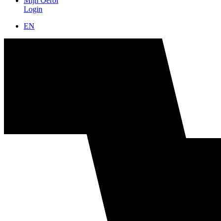
Mijn Oerol
Login
EN