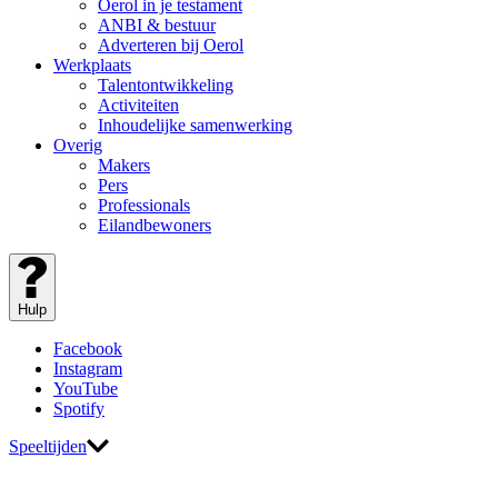
Oerol in je testament
ANBI & bestuur
Adverteren bij Oerol
Werkplaats
Talentontwikkeling
Activiteiten
Inhoudelijke samenwerking
Overig
Makers
Pers
Professionals
Eilandbewoners
Hulp
Facebook
Instagram
YouTube
Spotify
Speeltijden