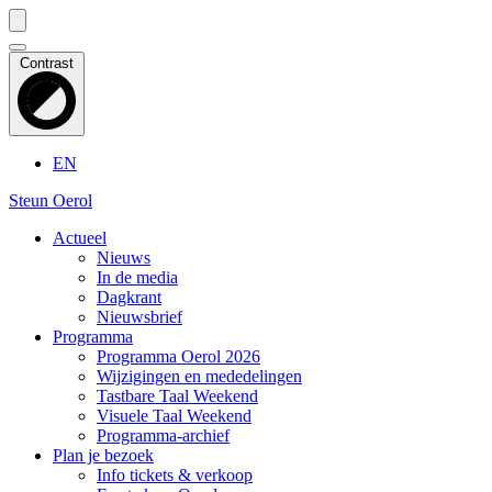
Contrast
EN
Steun Oerol
Actueel
Nieuws
In de media
Dagkrant
Nieuwsbrief
Programma
Programma Oerol 2026
Wijzigingen en mededelingen
Tastbare Taal Weekend
Visuele Taal Weekend
Programma-archief
Plan je bezoek
Info tickets & verkoop