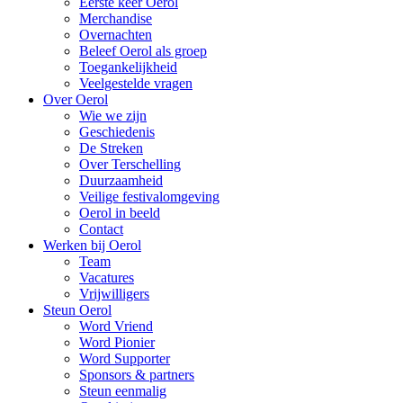
Eerste keer Oerol
Merchandise
Overnachten
Beleef Oerol als groep
Toegankelijkheid
Veelgestelde vragen
Over Oerol
Wie we zijn
Geschiedenis
De Streken
Over Terschelling
Duurzaamheid
Veilige festivalomgeving
Oerol in beeld
Contact
Werken bij Oerol
Team
Vacatures
Vrijwilligers
Steun Oerol
Word Vriend
Word Pionier
Word Supporter
Sponsors & partners
Steun eenmalig