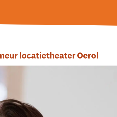
eur locatietheater Oerol