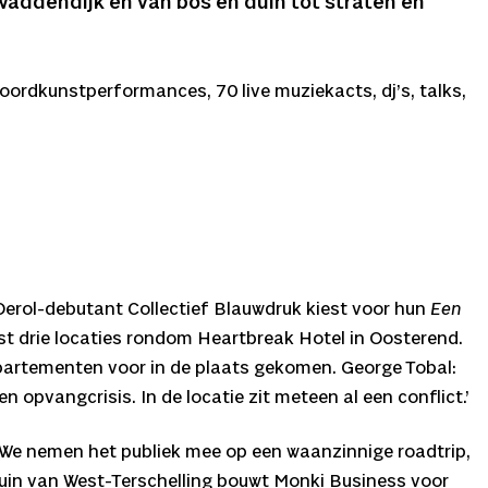
Waddendijk en van bos en duin tot straten en
woordkunstperformances, 70 live muziekacts, dj’s, talks,
Oerol-debutant Collectief Blauwdruk kiest voor hun
Een
fst drie locaties rondom Heartbreak Hotel in Oosterend.
appartementen voor in de plaats gekomen. George Tobal:
n opvangcrisis. In de locatie zit meteen al een conflict.’
. ´We nemen het publiek mee op een waanzinnige roadtrip,
duin van West-Terschelling bouwt Monki Business voor