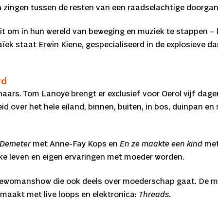
en zingen tussen de resten van een raadselachtige doorgan
t om in hun wereld van beweging en muziek te stappen – le
ïek staat Erwin Kiene, gespecialiseerd in de explosieve d
rd
ars. Tom Lanoye brengt er exclusief voor Oerol vijf dagen
eid over het hele eiland, binnen, buiten, in bos, duinpan 
 Demeter
met Anne-Fay Kops en
En ze maakte een kind
met
ke leven en eigen ervaringen met moeder worden.
newomanshow die ook deels over moederschap gaat. De mu
 maakt met live loops en elektronica:
Threads
.