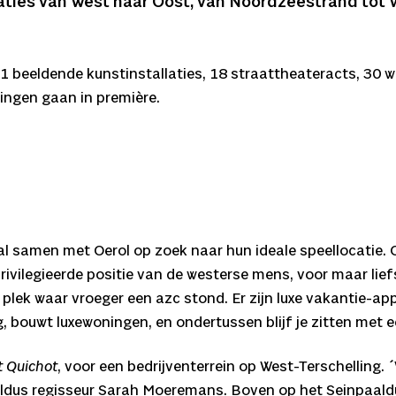
ocaties van West naar Oost, van Noordzeestrand tot 
 11 beeldende kunstinstallaties, 18 straattheateracts, 30 
lingen gaan in première.
l samen met Oerol op zoek naar hun ideale speellocatie. 
privilegieerde positie van de westerse mens, voor maar lie
e plek waar vroeger een azc stond. Er zijn luxe vakantie-
, bouwt luxewoningen, en ondertussen blijf je zitten met ee
t Quichot
, voor een bedrijventerrein op West-Terschelling
, aldus regisseur Sarah Moeremans. Boven op het Seinpaal