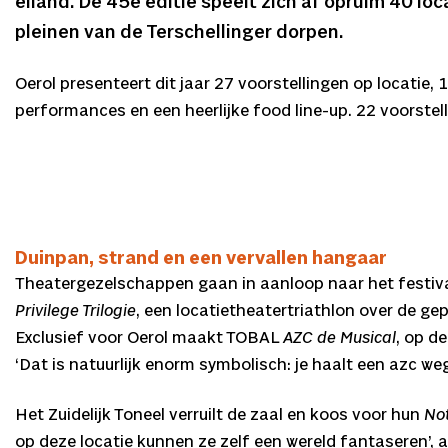
eiland. De 45e editie speelt zich af opruim 40 l
pleinen van de Terschellinger dorpen.
Oerol presenteert dit jaar 27 voorstellingen op locatie,
performances en een heerlijke food line-up. 22 voorstel
Duinpan, strand en een vervallen hangaar
Theatergezelschappen gaan in aanloop naar het festiva
Privilege Trilogie
, een locatietheatertriathlon over de ge
Exclusief voor Oerol maakt TOBAL
AZC de Musical
, op d
‘Dat is natuurlijk enorm symbolisch: je haalt een azc weg
Het Zuidelijk Toneel verruilt de zaal en koos voor hun
No
op deze locatie kunnen ze zelf een wereld fantaseren’