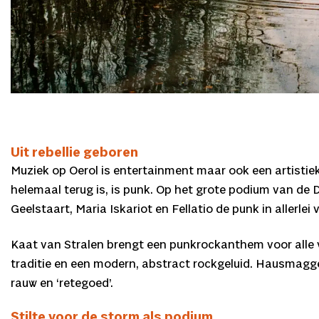
Uit rebellie geboren
Muziek op Oerol is entertainment maar ook een artistiek
helemaal terug is, is punk. Op het grote podium van de 
Geelstaart, Maria Iskariot en Fellatio de punk in allerl
Kaat van Stralen brengt een punkrockanthem voor alle v
traditie en een modern, abstract rockgeluid. Hausmagge
rauw en ‘retegoed’.
Stilte voor de storm als podium