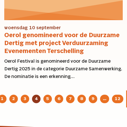
woensdag 10 september
Oerol genomineerd voor de Duurzame
Dertig met project Verduurzaming
Evenementen Terschelling
Oerol Festival is genomineerd voor de Duurzame
Dertig 2025 in de categorie Duurzame Samenwerking.
De nominatie is een erkenning…
1
2
3
4
5
6
7
8
9
…
12