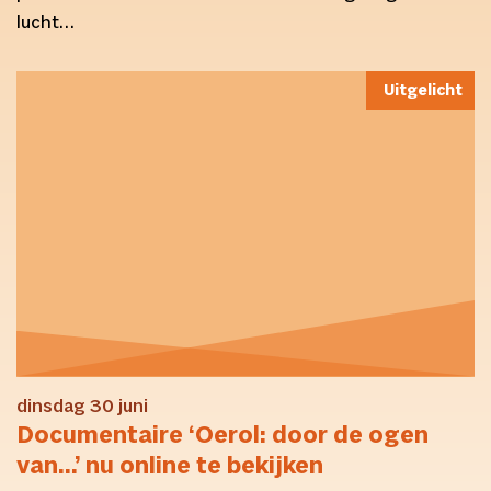
lucht…
Uitgelicht
dinsdag 30 juni
Documentaire ‘Oerol: door de ogen
van…’ nu online te bekijken