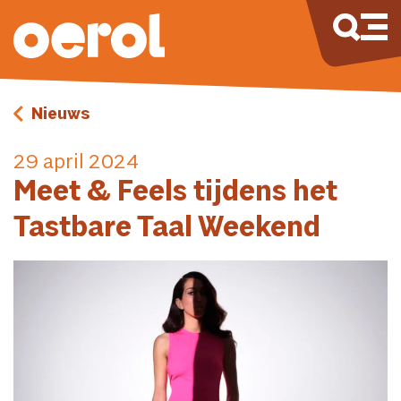
Nieuws
29 april 2024
Meet & Feels tijdens het
Tastbare Taal Weekend